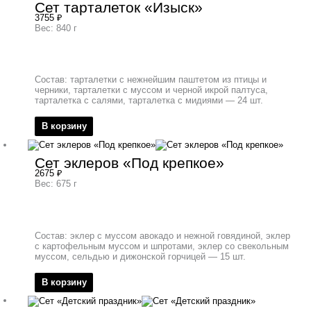
Сет тарталеток «Изыск»
3755
₽
Вес: 840 г
Состав: тарталетки с нежнейшим паштетом из птицы и
черники, тарталетки с муссом и черной икрой палтуса,
тарталетка с салями, тарталетка с мидиями — 24 шт.
В корзину
Сет эклеров «Под крепкое»
2675
₽
Вес: 675 г
Состав: эклер с муссом авокадо и нежной говядиной, эклер
с картофельным муссом и шпротами, эклер со свекольным
муссом, сельдью и дижонской горчицей — 15 шт.
В корзину