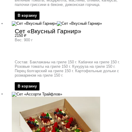
вяленые томаты, моцарелла, маслины, оливки, каперсы,
палочки гриссини в беконе, дижонская горчица.
В корзину
Сет «Вкусный Гарнир»
2150
₽
Вес: 900 г
Состав: Баклажаны на гриле 150 г. Кабачки на гриле 150 г.
Розовые томаты на гриле 150 г. Кукуруза на гриле 150 г.
Перец болгарский на гриле 150 г. Картофельные дольки с
розмарином на гриле 150 г.
В корзину