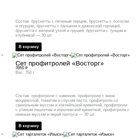
Состав: брускетты с печеным перцем, брускетты с лососем
и огурцом, брускетты с балыком и дижонской горчицей,
брускетта с вяленой уткой и грушей, брускетта с тунцом и
клубникой — 30 шт.
В корзину
Сет профитролей «Восторг»
3950
₽
Вес: 750 г
Состав: профитроли с хамоном, профитроли с мини
моцареллой, томатом и соусом песто, профитроли со
свекольным муссом и коктейльной креветкой, профитроли
с утиным паштетом и королевской креветкой, профитроли с
нежным муссом и икрой палтуса — 30 шт.
В корзину