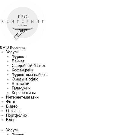
Перейти
Прокрутка
Сортировка:
к
вверх
самые
содержимому
недавние
0
₽
0
Корзина
Услуги
Фуршет
Банкет
Свадебный банкет
Кофе-брейк
Фуршетные наборы
Обеды в офис
Выставки
Гала-ужин
Корпоративы
Интернет-магазин
Фото
Видео
Отзывы
Портфолио
Блог
Услуги
Фуршет