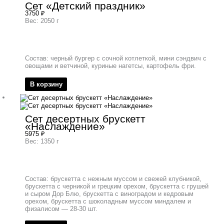
Сет «Детский праздник»
3750
₽
Вес: 2050 г
Состав: черный бургер с сочной котлеткой, мини сэндвич с
овощами и ветчиной, куриные нагетсы, картофель фри.
В корзину
Сет десертных брускетт
«Наслаждение»
5975
₽
Вес: 1350 г
Состав: брускетта с нежным муссом и свежей клубникой,
брускетта с черникой и грецким орехом, брускетта с грушей
и сыром Дор Блю, брускетта с виноградом и кедровым
орехом, брускетта с шоколадным муссом миндалем и
физалисом — 28-30 шт.