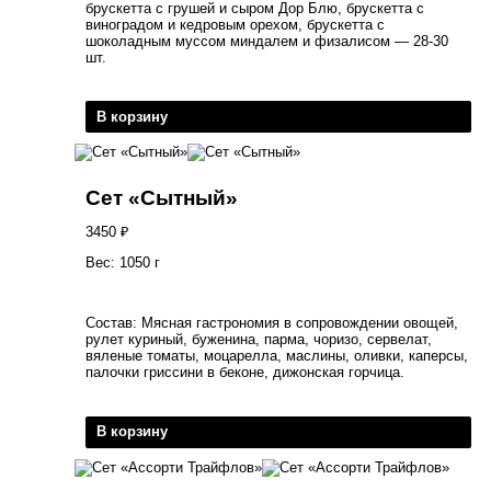
брускетта с грушей и сыром Дор Блю, брускетта с
виноградом и кедровым орехом, брускетта с
шоколадным муссом миндалем и физалисом — 28-30
шт.
В корзину
Сет «Сытный»
3450
₽
Вес: 1050 г
Состав: Мясная гастрономия в сопровождении овощей,
рулет куриный, буженина, парма, чоризо, сервелат,
вяленые томаты, моцарелла, маслины, оливки, каперсы,
палочки гриссини в беконе, дижонская горчица.
В корзину