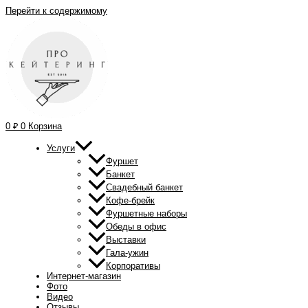
Перейти к содержимому
0
₽
0
Корзина
Услуги
Фуршет
Банкет
Свадебный банкет
Кофе-брейк
Фуршетные наборы
Обеды в офис
Выставки
Гала-ужин
Корпоративы
Интернет-магазин
Фото
Видео
Отзывы