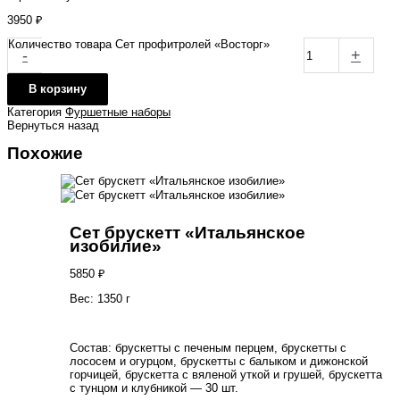
3950
₽
Количество товара Сет профитролей «Восторг»
-
+
В корзину
Категория
Фуршетные наборы
Вернуться назад
Похожие
Сет брускетт «Итальянское
изобилие»
5850
₽
Вес: 1350 г
Состав: брускетты с печеным перцем, брускетты с
лососем и огурцом, брускетты с балыком и дижонской
горчицей, брускетта с вяленой уткой и грушей, брускетта
с тунцом и клубникой — 30 шт.