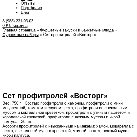
Отзывы
Портфолио
Блог
8 (988) 231-93-03
0
₽
0
Корзина
Главная страница
»
Фуршетные закуски и банкетные блюда
»
Фуршетные наборы
»
Сет профитролей «Восторг»
Сет профитролей «Восторг»
Вес: 750 г Состав: профитроли с хамоном, профитроли с мини
моцареллой, томатом и соусом песто, профитроли со свекольным
муссом и коктейльной креветкой, профитроли с утиным паштетом и
королевской креветкой, профитроли с нежным муссом и икрой
палтуса - 30 шт.
Ассорти профитролей с изысканными начинками: хамон, моцарелла с
песто, свекольный мусс с креветкой, утиный паштет, нежный мусс с
икрой палтуса.