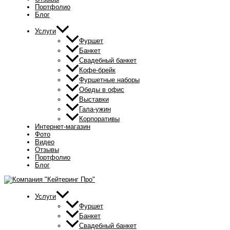
Портфолио
Блог
Услуги
Фуршет
Банкет
Свадебный банкет
Кофе-брейк
Фуршетные наборы
Обеды в офис
Выставки
Гала-ужин
Корпоративы
Интернет-магазин
Фото
Видео
Отзывы
Портфолио
Блог
Услуги
Фуршет
Банкет
Свадебный банкет