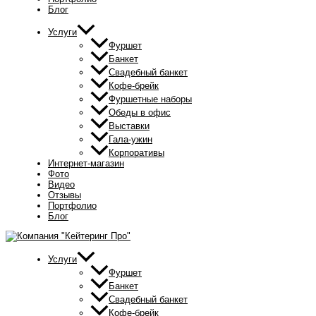
Блог
Услуги
Фуршет
Банкет
Свадебный банкет
Кофе-брейк
Фуршетные наборы
Обеды в офис
Выставки
Гала-ужин
Корпоративы
Интернет-магазин
Фото
Видео
Отзывы
Портфолио
Блог
Услуги
Фуршет
Банкет
Свадебный банкет
Кофе-брейк