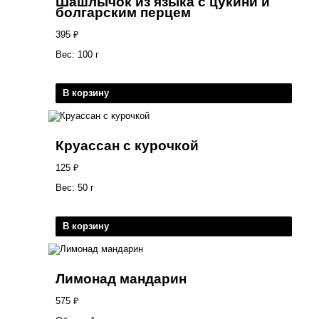
Шашлычок из языка с цукини и
болгарским перцем
395
₽
Вес: 100 г
В корзину
Круассан с курочкой
125
₽
Вес: 50 г
В корзину
Лимонад мандарин
575
₽