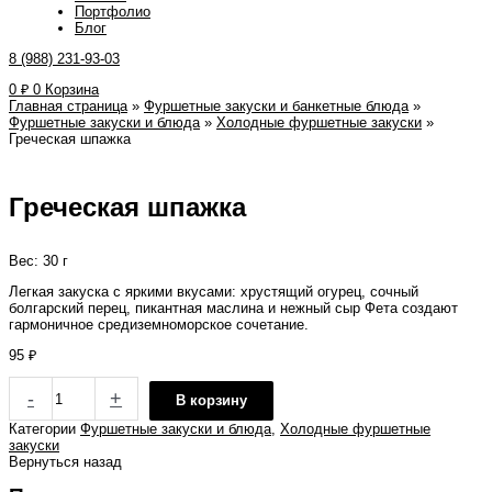
Портфолио
Блог
8 (988) 231-93-03
0
₽
0
Корзина
Главная страница
»
Фуршетные закуски и банкетные блюда
»
Фуршетные закуски и блюда
»
Холодные фуршетные закуски
»
Греческая шпажка
Греческая шпажка
Вес: 30 г
Легкая закуска с яркими вкусами: хрустящий огурец, сочный
болгарский перец, пикантная маслина и нежный сыр Фета создают
гармоничное средиземноморское сочетание.
95
₽
-
+
В корзину
Категории
Фуршетные закуски и блюда
,
Холодные фуршетные
закуски
Вернуться назад