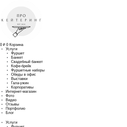
Перейти
Количество
Прокрутка
к
товара
вверх
содержимому
Салат
"Цезарь"
классический
0
₽
0
Корзина
Услуги
Фуршет
Банкет
Свадебный банкет
Кофе-брейк
Фуршетные наборы
Обеды в офис
Выставки
Гала-ужин
Корпоративы
Интернет-магазин
Фото
Видео
Отзывы
Портфолио
Блог
Услуги
Фуршет