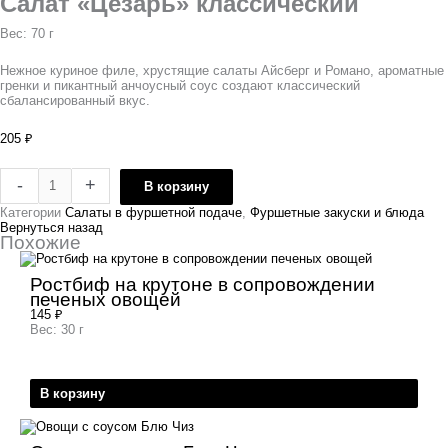
Салат «Цезарь» классический
Вес: 70 г
Нежное куриное филе, хрустящие салаты Айсберг и Романо, ароматные
гренки и пикантный анчоусный соус создают классический
сбалансированный вкус.
205
₽
-
+
В корзину
Категории
Салаты в фуршетной подаче
,
Фуршетные закуски и блюда
Вернуться назад
Похожие
Ростбиф на крутоне в сопровождении
печеных овощей
145
₽
Вес: 30 г
В корзину