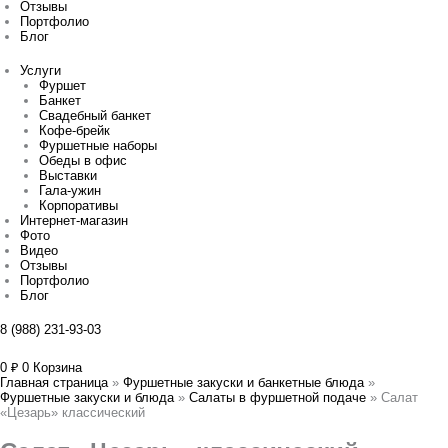
Отзывы
Портфолио
Блог
Услуги
Фуршет
Банкет
Свадебный банкет
Кофе-брейк
Фуршетные наборы
Обеды в офис
Выставки
Гала-ужин
Корпоративы
Интернет-магазин
Фото
Видео
Отзывы
Портфолио
Блог
8 (988) 231-93-03
0
₽
0
Корзина
Главная страница
»
Фуршетные закуски и банкетные блюда
»
Фуршетные закуски и блюда
»
Салаты в фуршетной подаче
»
Салат
«Цезарь» классический