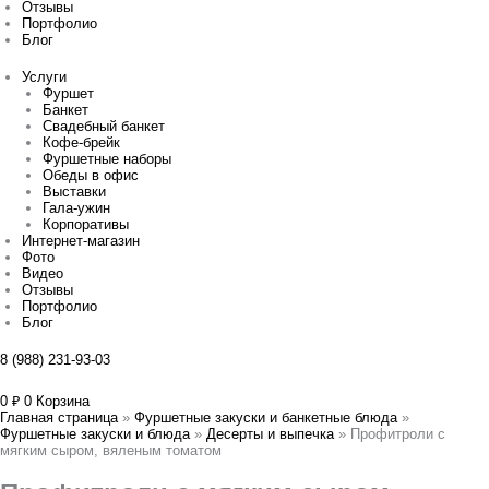
Отзывы
Портфолио
Блог
Услуги
Фуршет
Банкет
Свадебный банкет
Кофе-брейк
Фуршетные наборы
Обеды в офис
Выставки
Гала-ужин
Корпоративы
Интернет-магазин
Фото
Видео
Отзывы
Портфолио
Блог
8 (988) 231-93-03
0
₽
0
Корзина
Главная страница
»
Фуршетные закуски и банкетные блюда
»
Фуршетные закуски и блюда
»
Десерты и выпечка
»
Профитроли с
мягким сыром, вяленым томатом