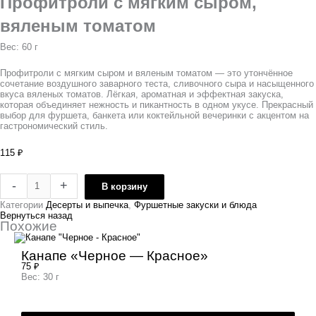
Профитроли с мягким сыром,
вяленым томатом
Вес: 60 г
Профитроли с мягким сыром и вяленым томатом — это утончённое
сочетание воздушного заварного теста, сливочного сыра и насыщенного
вкуса вяленых томатов. Лёгкая, ароматная и эффектная закуска,
которая объединяет нежность и пикантность в одном укусе. Прекрасный
выбор для фуршета, банкета или коктейльной вечеринки с акцентом на
гастрономический стиль.
115
₽
-
+
В корзину
Категории
Десерты и выпечка
,
Фуршетные закуски и блюда
Вернуться назад
Похожие
Канапе «Черное — Красное»
75
₽
Вес: 30 г