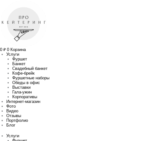
Перейти
Количество
Прокрутка
к
товара
вверх
содержимому
Профитроли
с
мягким
сыром,
вяленым
томатом
0
₽
0
Корзина
Услуги
Фуршет
Банкет
Свадебный банкет
Кофе-брейк
Фуршетные наборы
Обеды в офис
Выставки
Гала-ужин
Корпоративы
Интернет-магазин
Фото
Видео
Отзывы
Портфолио
Блог
Услуги
Фуршет