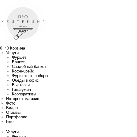
Перейти
Количество
Прокрутка
к
товара
вверх
содержимому
Шпажка
из
винограда
с
голубым
сыром
0
₽
0
Корзина
Услуги
Фуршет
Банкет
Свадебный банкет
Кофе-брейк
Фуршетные наборы
Обеды в офис
Выставки
Гала-ужин
Корпоративы
Интернет-магазин
Фото
Видео
Отзывы
Портфолио
Блог
Услуги
Фуршет