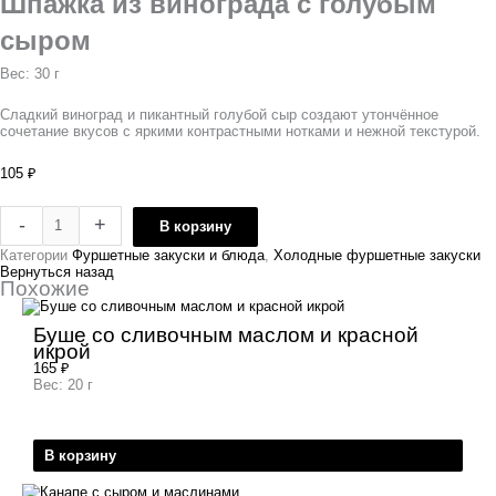
Шпажка из винограда с голубым
сыром
Вес: 30 г
Сладкий виноград и пикантный голубой сыр создают утончённое
сочетание вкусов с яркими контрастными нотками и нежной текстурой.
105
₽
-
+
В корзину
Категории
Фуршетные закуски и блюда
,
Холодные фуршетные закуски
Вернуться назад
Похожие
Буше со сливочным маслом и красной
икрой
165
₽
Вес: 20 г
В корзину