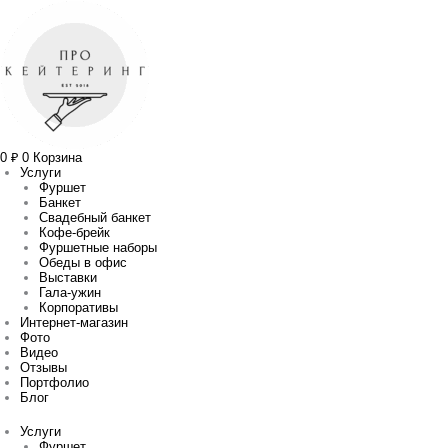
Перейти
Количество
Прокрутка
к
товара
вверх
содержимому
Бутерброд
с
ветчиной
и
сыром
на
французской
булочке
0
₽
0
Корзина
Услуги
Фуршет
Банкет
Свадебный банкет
Кофе-брейк
Фуршетные наборы
Обеды в офис
Выставки
Гала-ужин
Корпоративы
Интернет-магазин
Фото
Видео
Отзывы
Портфолио
Блог
Услуги
Фуршет