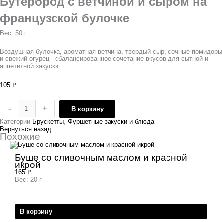
Бутерброд с ветчиной и сыром на
французской булочке
Вес: 50 г
Воздушная булочка, ароматная ветчина, твердый сыр, сочные помидоры
и свежий огурец - сбалансированное сочетание вкусов для сытной и
аппетитной закуски.
105
₽
-
+
В корзину
Категории
Брускетты
,
Фуршетные закуски и блюда
Вернуться назад
Похожие
Буше со сливочным маслом и красной
икрой
165
₽
Вес: 20 г
В корзину