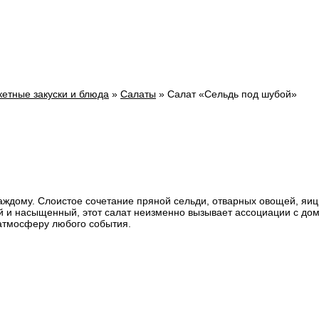
кетные закуски и блюда
»
Салаты
»
Салат «Сельдь под шубой»
ждому. Слоистое сочетание пряной сельди, отварных овощей, яиц 
й и насыщенный, этот салат неизменно вызывает ассоциации с до
 атмосферу любого события.