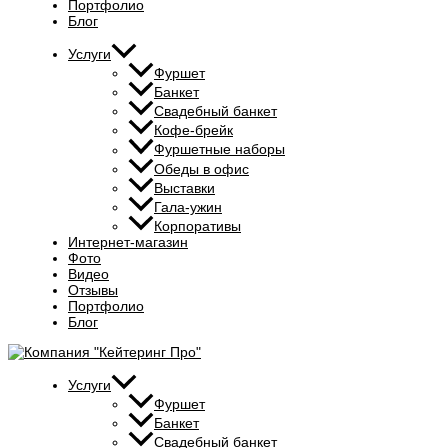
Портфолио
Блог
Услуги
Фуршет
Банкет
Свадебный банкет
Кофе-брейк
Фуршетные наборы
Обеды в офис
Выставки
Гала-ужин
Корпоративы
Интернет-магазин
Фото
Видео
Отзывы
Портфолио
Блог
Услуги
Фуршет
Банкет
Свадебный банкет