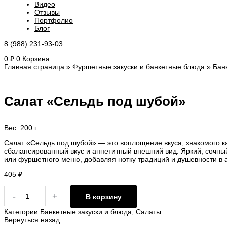
Видео
Отзывы
Портфолио
Блог
8 (988) 231-93-03
0
₽
0
Корзина
Главная страница
»
Фуршетные закуски и банкетные блюда
»
Бан
Салат «Сельдь под шубой»
Вес: 200 г
Салат «Сельдь под шубой» — это воплощение вкуса, знакомого ка
сбалансированный вкус и аппетитный внешний вид. Яркий, сочны
или фуршетного меню, добавляя нотку традиций и душевности в
405
₽
-
+
В корзину
Категории
Банкетные закуски и блюда
,
Салаты
Вернуться назад