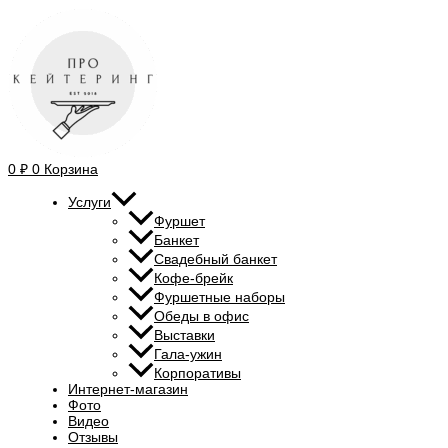
Перейти
Количество
Прокрутка
к
товара
вверх
содержимому
Салат
«Сельдь
под
шубой»
0
₽
0
Корзина
Услуги
Фуршет
Банкет
Свадебный банкет
Кофе-брейк
Фуршетные наборы
Обеды в офис
Выставки
Гала-ужин
Корпоративы
Интернет-магазин
Фото
Видео
Отзывы