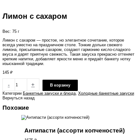
Лимон с сахаром
Вес: 75 г
Лимон с сахаром — простое, но элегантное сочетание, которое
всегда уместно на праздничном столе. Тонкие дольки свежего
лимона, присыпанные сахаром, создают гармонию кисло-сладкого
вкуса и дарят приятную свежесть. Такая закуска прекрасно оттеняет
крепкие напитки, добавляет яркости меню и придаёт банкету нотку
изысканной традиции.
145
₽
-
+
В корзину
Категории
Банкетные закуски и блюда
,
Холодные банкетные закуски
Вернуться назад
Похожие
Антипасти (ассорти копченостей)