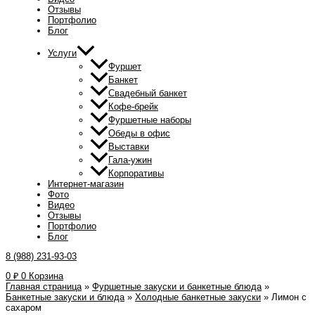
Отзывы
Портфолио
Блог
Услуги
Фуршет
Банкет
Свадебный банкет
Кофе-брейк
Фуршетные наборы
Обеды в офис
Выставки
Гала-ужин
Корпоративы
Интернет-магазин
Фото
Видео
Отзывы
Портфолио
Блог
8 (988) 231-93-03
0
₽
0
Корзина
Главная страница
»
Фуршетные закуски и банкетные блюда
»
Банкетные закуски и блюда
»
Холодные банкетные закуски
»
Лимон с
сахаром