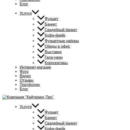
Блог
Услуги
Фуршет
Банкет
Свадебный банкет
Кофе-брейк
Фуршетные наборы
Обеды в офис
Выставки
Гала-ужин
Корпоративы
Интернет-магазин
Фото
Видео
Отзывы
Портфолио
Блог
Услуги
Фуршет
Банкет
Свадебный банкет
Кофе-брейк