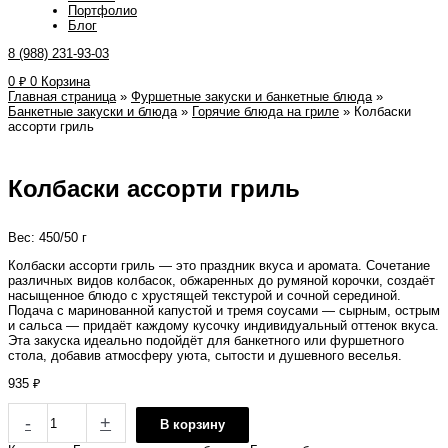
Портфолио
Блог
8 (988) 231-93-03
0
₽
0
Корзина
Главная страница
»
Фуршетные закуски и банкетные блюда
»
Банкетные закуски и блюда
»
Горячие блюда на гриле
»
Колбаски
ассорти гриль
Колбаски ассорти гриль
Вес: 450/50 г
Колбаски ассорти гриль — это праздник вкуса и аромата. Сочетание
различных видов колбасок, обжаренных до румяной корочки, создаёт
насыщенное блюдо с хрустящей текстурой и сочной серединой.
Подача с маринованной капустой и тремя соусами — сырным, острым
и сальса — придаёт каждому кусочку индивидуальный оттенок вкуса.
Эта закуска идеально подойдёт для банкетного или фуршетного
стола, добавив атмосферу уюта, сытости и душевного веселья.
935
₽
-
+
В корзину