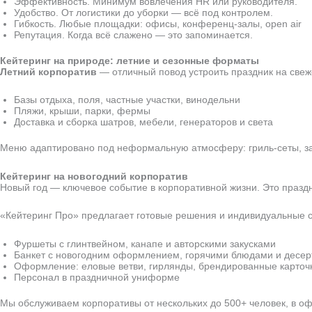
Эффективность. Минимум вовлечения HR или руководителя.
Удобство. От логистики до уборки — всё под контролем.
Гибкость. Любые площадки: офисы, конференц-залы, open air
Репутация. Когда всё слажено — это запоминается.
Кейтеринг на природе: летние и сезонные форматы
Летний корпоратив
— отличный повод устроить праздник на све
Базы отдыха, поля, частные участки, винодельни
Пляжи, крыши, парки, фермы
Доставка и сборка шатров, мебели, генераторов и света
Меню адаптировано под неформальную атмосферу: гриль-сеты, зак
Кейтеринг на новогодний корпоратив
Новый год — ключевое событие в корпоративной жизни. Это праздни
«Кейтеринг Про» предлагает готовые решения и индивидуальные
Фуршеты с глинтвейном, канапе и авторскими закусками
Банкет с новогодним оформлением, горячими блюдами и десе
Оформление: еловые ветви, гирлянды, брендированные карточ
Персонал в праздничной униформе
Мы обслуживаем корпоративы от нескольких до 500+ человек, в оф