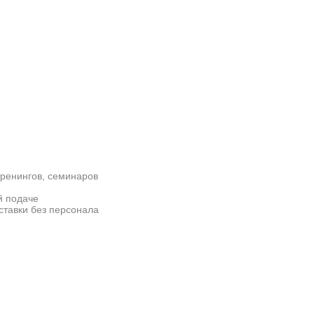
ренингов, семинаров
й подаче
ставки без персонала