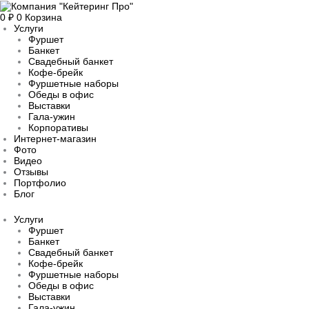
Перейти
Прокрутка
к
0
₽
0
Корзина
вверх
содержимому
Услуги
Фуршет
Банкет
Свадебный банкет
Кофе-брейк
Фуршетные наборы
Обеды в офис
Выставки
Гала-ужин
Корпоративы
Интернет-магазин
Фото
Видео
Отзывы
Портфолио
Блог
Услуги
Фуршет
Банкет
Свадебный банкет
Кофе-брейк
Фуршетные наборы
Обеды в офис
Выставки
Гала-ужин