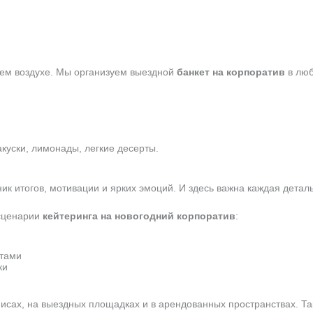
жем воздухе. Мы организуем выездной
банкет на корпоратив
в люб
уски, лимонады, легкие десерты.
к итогов, мотивации и ярких эмоций. И здесь важна каждая деталь
 сценарии
кейтеринга на новогодний корпоратив
:
ртами
ки
исах, на выездных площадках и в арендованных пространствах. Та