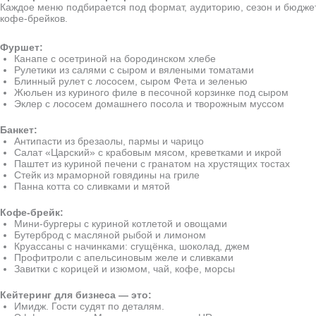
Каждое меню подбирается под формат, аудиторию, сезон и бюдже
кофе-брейков.
Фуршет:
Канапе с осетриной на бородинском хлебе
Рулетики из салями с сыром и вялеными томатами
Блинный рулет с лососем, сыром Фета и зеленью
Жюльен из куриного филе в песочной корзинке под сыром
Эклер с лососем домашнего посола и творожным муссом
Банкет:
Антипасти из брезаолы, пармы и чарицо
Салат «Царский» с крабовым мясом, креветками и икрой
Паштет из куриной печени с гранатом на хрустящих тостах
Стейк из мраморной говядины на гриле
Панна котта со сливками и мятой
Кофе-брейк:
Мини-бургеры с куриной котлетой и овощами
Бутерброд с масляной рыбой и лимоном
Круассаны с начинками: сгущёнка, шоколад, джем
Профитроли с апельсиновым желе и сливками
Завитки с корицей и изюмом, чай, кофе, морсы
Кейтеринг для бизнеса — это:
Имидж. Гости судят по деталям.