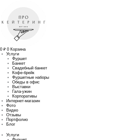
Перейти
Прокрутка
Сортировка:
к
вверх
самые
содержимому
недавние
0
₽
0
Корзина
Услуги
Фуршет
Банкет
Свадебный банкет
Кофе-брейк
Фуршетные наборы
Обеды в офис
Выставки
Гала-ужин
Корпоративы
Интернет-магазин
Фото
Видео
Отзывы
Портфолио
Блог
Услуги
Фуршет