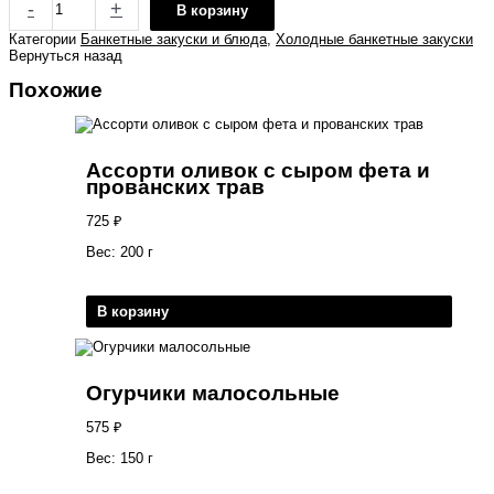
-
+
В корзину
Категории
Банкетные закуски и блюда
,
Холодные банкетные закуски
Вернуться назад
Похожие
Ассорти оливок с сыром фета и
прованских трав
725
₽
Вес: 200 г
В корзину
Огурчики малосольные
575
₽
Вес: 150 г