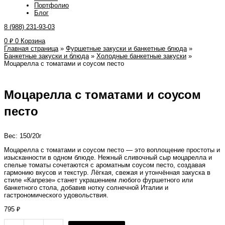
Портфолио
Блог
8 (988) 231-93-03
0
₽
0
Корзина
Главная страница
»
Фуршетные закуски и банкетные блюда
»
Банкетные закуски и блюда
»
Холодные банкетные закуски
»
Моцарелла с томатами и соусом песто
Моцарелла с томатами и соусом
песто
Вес: 150/20г
Моцарелла с томатами и соусом песто — это воплощение простоты и
изысканности в одном блюде. Нежный сливочный сыр моцарелла и
спелые томаты сочетаются с ароматным соусом песто, создавая
гармонию вкусов и текстур. Лёгкая, свежая и утончённая закуска в
стиле «Капрезе» станет украшением любого фуршетного или
банкетного стола, добавив нотку солнечной Италии и
гастрономического удовольствия.
795
₽