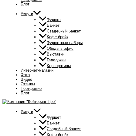
Блог
Услуги
Фуршет
Банкет
Свадебный банкет
Кофе-брейк
Фуршетные наборы
Обеды в офис
Выставки
Гала-ужин
Корпоративы
Интернет-магазин
Фото
Видео
Отзывы
Портфолио
Блог
Услуги
Фуршет
Банкет
Свадебный банкет
Кофе-брейк