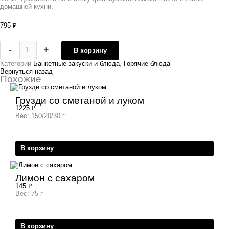
домашней кухни.
795
₽
-
+
В корзину
Категории
Банкетные закуски и блюда
,
Горячие блюда
Вернуться назад
Похожие
Грузди со сметаной и луком
1225
₽
Вес: 150/20/30 г
В корзину
Лимон с сахаром
145
₽
Вес: 75 г
В корзину