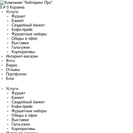
Перейти
Количество
Прокрутка
к
товара
вверх
0
₽
0
Корзина
содержимому
Жульен
Услуги
из
Фуршет
говядины
Банкет
Свадебный банкет
Кофе-брейк
Фуршетные наборы
Обеды в офис
Выставки
Гала-ужин
Корпоративы
Интернет-магазин
Фото
Видео
Отзывы
Портфолио
Блог
Услуги
Фуршет
Банкет
Свадебный банкет
Кофе-брейк
Фуршетные наборы
Обеды в офис
Выставки
Гала-ужин
Корпоративы