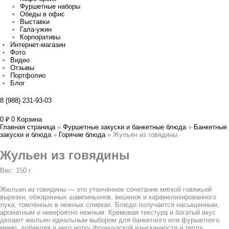
Фуршетные наборы
Обеды в офис
Выставки
Гала-ужин
Корпоративы
Интернет-магазин
Фото
Видео
Отзывы
Портфолио
Блог
8 (988) 231-93-03
0
₽
0
Корзина
Главная страница
»
Фуршетные закуски и банкетные блюда
»
Банкетные
закуски и блюда
»
Горячие блюда
»
Жульен из говядины
Жульен из говядины
Вес: 150 г
Жюльен из говядины — это утончённое сочетание мягкой говяжьей
вырезки, обжаренных шампиньонов, вешенок и карамелизированного
лука, томлённых в нежных сливках. Блюдо получается насыщенным,
ароматным и невероятно нежным. Кремовая текстура и богатый вкус
делают жюльен идеальным выбором для банкетного или фуршетного
меню, добавляя в него нотку французской изысканности и тепла