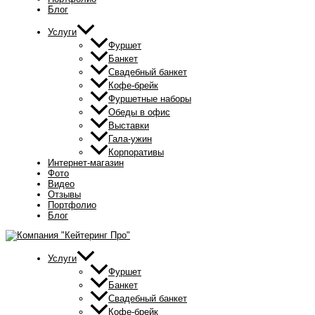
Блог
Услуги
Фуршет
Банкет
Свадебный банкет
Кофе-брейк
Фуршетные наборы
Обеды в офис
Выставки
Гала-ужин
Корпоративы
Интернет-магазин
Фото
Видео
Отзывы
Портфолио
Блог
Услуги
Фуршет
Банкет
Свадебный банкет
Кофе-брейк