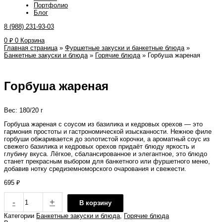
Портфолио
Блог
8 (988) 231-93-03
0
₽
0
Корзина
Главная страница
»
Фуршетные закуски и банкетные блюда
»
Банкетные закуски и блюда
»
Горячие блюда
»
Горбуша жареная
Горбуша жареная
Вес: 180/20 г
Горбуша жареная с соусом из базилика и кедровых орехов — это
гармония простоты и гастрономической изысканности. Нежное филе
горбуши обжаривается до золотистой корочки, а ароматный соус из
свежего базилика и кедровых орехов придаёт блюду яркость и
глубину вкуса. Лёгкое, сбалансированное и элегантное, это блюдо
станет прекрасным выбором для банкетного или фуршетного меню,
добавив нотку средиземноморского очарования и свежести.
695
₽
-
+
В корзину
Категории
Банкетные закуски и блюда
,
Горячие блюда