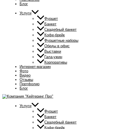
Блог
Услуги
Фуршет
Банкет
Свадебный банкет
Кофе-брейк
Фуршетные наборы
Обеды в офис
Выставки
Гала-ужин
Корпоративы
Интернет-магазин
Фото
Видео
Отзывы
Портфолио
Блог
Услуги
Фуршет
Банкет
Свадебный банкет
Кофе-брейк