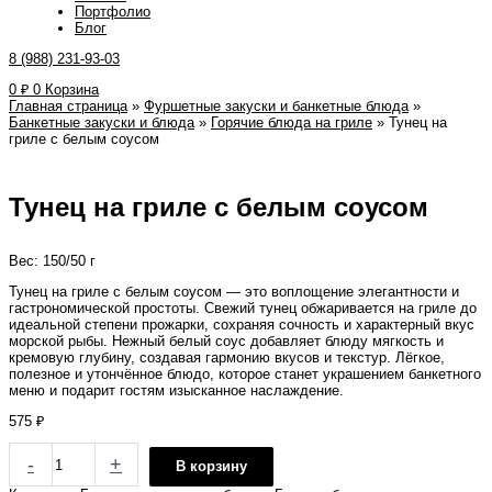
Портфолио
Блог
8 (988) 231-93-03
0
₽
0
Корзина
Главная страница
»
Фуршетные закуски и банкетные блюда
»
Банкетные закуски и блюда
»
Горячие блюда на гриле
»
Тунец на
гриле с белым соусом
Тунец на гриле с белым соусом
Вес: 150/50 г
Тунец на гриле с белым соусом — это воплощение элегантности и
гастрономической простоты. Свежий тунец обжаривается на гриле до
идеальной степени прожарки, сохраняя сочность и характерный вкус
морской рыбы. Нежный белый соус добавляет блюду мягкость и
кремовую глубину, создавая гармонию вкусов и текстур. Лёгкое,
полезное и утончённое блюдо, которое станет украшением банкетного
меню и подарит гостям изысканное наслаждение.
575
₽
-
+
В корзину