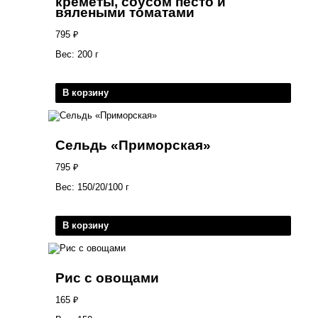
креметы, соусом песто и
вялеными томатами
795
₽
Вес: 200 г
В корзину
Сельдь «Приморская»
795
₽
Вес: 150/20/100 г
В корзину
Рис с овощами
165
₽