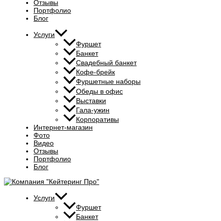
Отзывы
Портфолио
Блог
Услуги
Фуршет
Банкет
Свадебный банкет
Кофе-брейк
Фуршетные наборы
Обеды в офис
Выставки
Гала-ужин
Корпоративы
Интернет-магазин
Фото
Видео
Отзывы
Портфолио
Блог
Услуги
Фуршет
Банкет