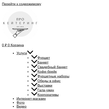
Перейти к содержимому
0
₽
0
Корзина
Услуги
Фуршет
Банкет
Свадебный банкет
Кофе-брейк
Фуршетные наборы
Обеды в офис
Выставки
Гала-ужин
Корпоративы
Интернет-магазин
Фото
Видео