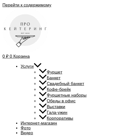
Перейти к содержимому
0
₽
0
Корзина
Услуги
Фуршет
Банкет
Свадебный банкет
Кофе-брейк
Фуршетные наборы
Обеды в офис
Выставки
Гала-ужин
Корпоративы
Интернет-магазин
Фото
Видео