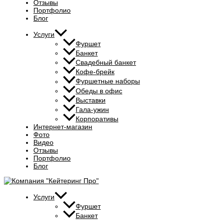
Отзывы
Портфолио
Блог
Услуги
Фуршет
Банкет
Свадебный банкет
Кофе-брейк
Фуршетные наборы
Обеды в офис
Выставки
Гала-ужин
Корпоративы
Интернет-магазин
Фото
Видео
Отзывы
Портфолио
Блог
Услуги
Фуршет
Банкет