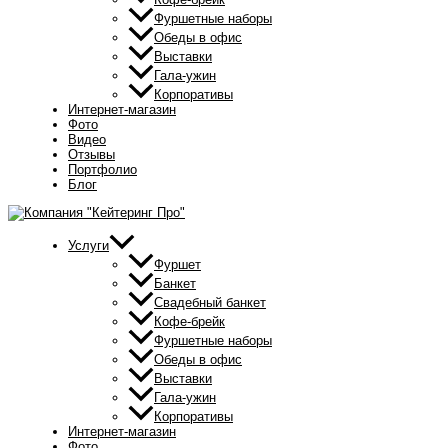
Фуршетные наборы
Обеды в офис
Выставки
Гала-ужин
Корпоративы
Интернет-магазин
Фото
Видео
Отзывы
Портфолио
Блог
Услуги
Фуршет
Банкет
Свадебный банкет
Кофе-брейк
Фуршетные наборы
Обеды в офис
Выставки
Гала-ужин
Корпоративы
Интернет-магазин
Фото