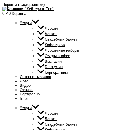
Перейти к содержимому
0
₽
0
Корзина
Услуги
Фуршет
Банкет
Свадебный банкет
Кофе-брейк
Фуршетные наборы
Обеды в офис
Выставки
Гала-ужин
Корпоративы
Интернет-магазин
Фото
Видео
Отзывы
Портфолио
Блог
Услуги
Фуршет
Банкет
Свадебный банкет
Кофе-брейк