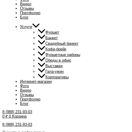
Видео
Отзывы
Портфолио
Блог
Услуги
Фуршет
Банкет
Свадебный банкет
Кофе-брейк
Фуршетные наборы
Обеды в офис
Выставки
Гала-ужин
Корпоративы
Интернет-магазин
Фото
Видео
Отзывы
Портфолио
Блог
8 (988) 231-93-03
0
₽
0
Корзина
8 (988) 231-93-03