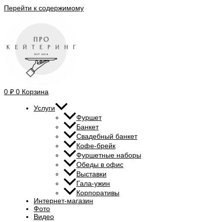
Перейти к содержимому
0
₽
0
Корзина
Услуги
Фуршет
Банкет
Свадебный банкет
Кофе-брейк
Фуршетные наборы
Обеды в офис
Выставки
Гала-ужин
Корпоративы
Интернет-магазин
Фото
Видео