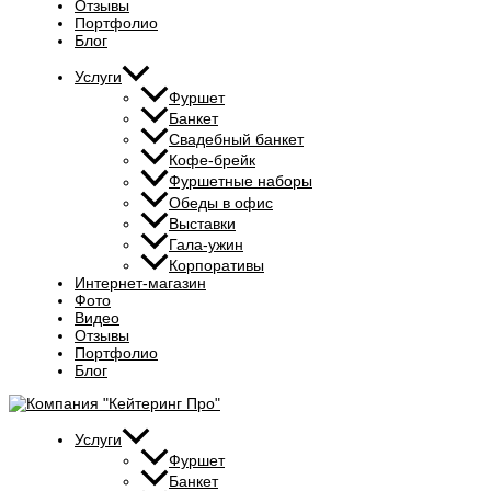
Отзывы
Портфолио
Блог
Услуги
Фуршет
Банкет
Свадебный банкет
Кофе-брейк
Фуршетные наборы
Обеды в офис
Выставки
Гала-ужин
Корпоративы
Интернет-магазин
Фото
Видео
Отзывы
Портфолио
Блог
Услуги
Фуршет
Банкет